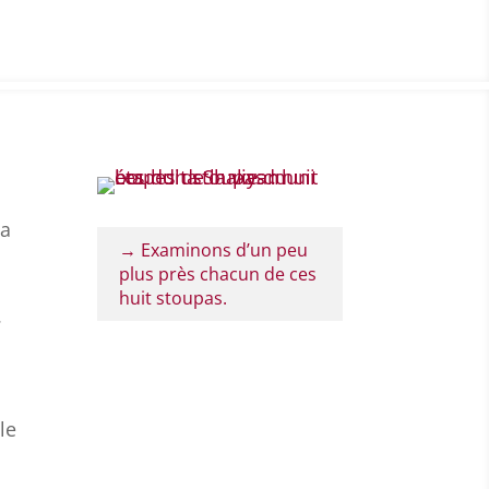
la
→ Examinons d’un peu
plus près chacun de ces
huit stoupas.
.
le