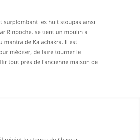
t surplombant les huit stoupas ainsi
r Rinpoché, se tient un moulin à
u mantra de Kalachakra. Il est
our méditer, de faire tourner le
lir tout près de l’ancienne maison de
 il rejoint le stoupa de Shamar