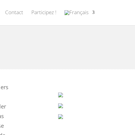
Contact
Participez !
iers
ler
as
se