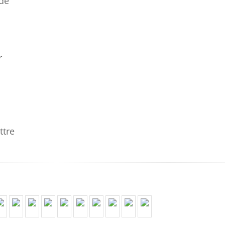
 de
r
ttre