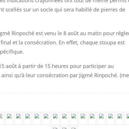
ques indications crayonnées ont tout de même permis
t scellés sur un socle qui sera habillé de pierres de
Jigmé Rinpoché est venu le 8 août au matin pour régle
final et la consécration. En effet, chaque stoupa est
pécifique.
5 août à partir de 15 heures pour participer au
insi qu’à leur consécration par Jigmé Rinpoché. (me