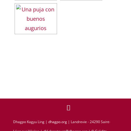
Dhagpo Kagyu Ling |
dhagpo.org
| Landrevie - 24290 Saint-