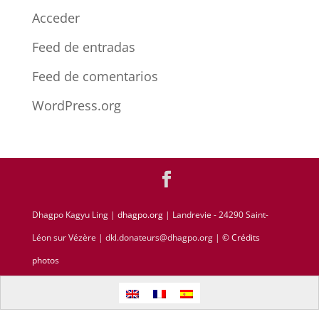
Acceder
Feed de entradas
Feed de comentarios
WordPress.org
Dhagpo Kagyu Ling |
dhagpo.org
| Landrevie - 24290 Saint-
Léon sur Vézère | dkl.donateurs@dhagpo.org |
© Crédits
photos